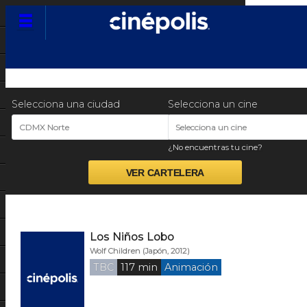
Preventas
Garantía Cinépolis
Selecciona una ciudad
Selecciona un cine
Más que cine
CDMX Norte
Selecciona un cine
¿No encuentras tu cine?
Promociones
Muestras y Festivales
Preventas
Nuestras Marcas
Los Niños Lobo
Wolf Children (Japón, 2012)
Paloma & Nacho
TBC
117 min
Animación