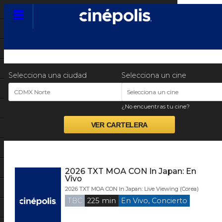
Preventas
Garantía Cinépolis
Selecciona una ciudad
Selecciona un cine
Más que cine
CDMX Norte
Selecciona un cine
¿No encuentras tu cine?
Promociones
Muestras y Festivales
Preventas
Nuestras Marcas
2026 TXT MOA CON In Japan: En
Vivo
Paloma & Nacho
2026 TXT MOA CON In Japan: Live Viewing (Corea)
TBC
225 min
En Vivo, Concierto